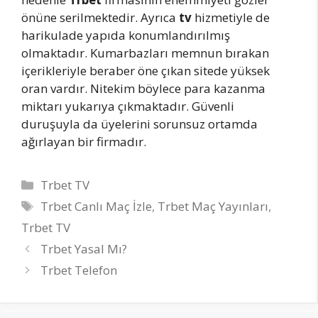
önüne serilmektedir. Ayrıca
tv
hizmetiyle de
harikulade yapıda konumlandırılmış
olmaktadır. Kumarbazları memnun bırakan
içerikleriyle beraber öne çıkan sitede yüksek
oran vardır. Nitekim böylece para kazanma
miktarı yukarıya çıkmaktadır. Güvenli
duruşuyla da üyelerini sorunsuz ortamda
ağırlayan bir firmadır.
Kategoriler
Trbet TV
Etiketler
Trbet Canlı Maç İzle
,
Trbet Maç Yayınları
,
Trbet TV
Yazı
Trbet Yasal Mı?
dolaşımı
Trbet Telefon