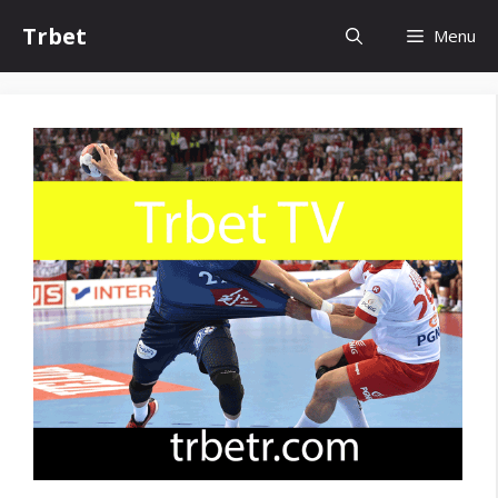
İçeriğe
Trbet
Menu
atla