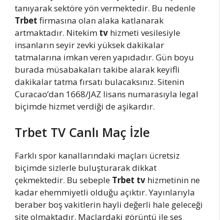
tanıyarak sektöre yön vermektedir. Bu nedenle
Trbet
firmasına olan alaka katlanarak
artmaktadır. Nitekim
tv
hizmeti vesilesiyle
insanların seyir zevki yüksek dakikalar
tatmalarına imkan veren yapıdadır. Gün boyu
burada müsabakaları takibe alarak keyifli
dakikalar tatma fırsatı bulacaksınız. Sitenin
Curacao’dan 1668/JAZ lisans numarasıyla legal
biçimde hizmet verdiği de aşikardır.
Trbet TV Canlı Maç İzle
Farklı spor kanallarındaki maçları ücretsiz
biçimde sizlerle buluşturarak dikkat
çekmektedir. Bu sebeple
Trbet tv
hizmetinin ne
kadar ehemmiyetli olduğu açıktır. Yayınlarıyla
beraber boş vakitlerin hayli değerli hale geleceği
site olmaktadır. Maçlardaki görüntü ile ses