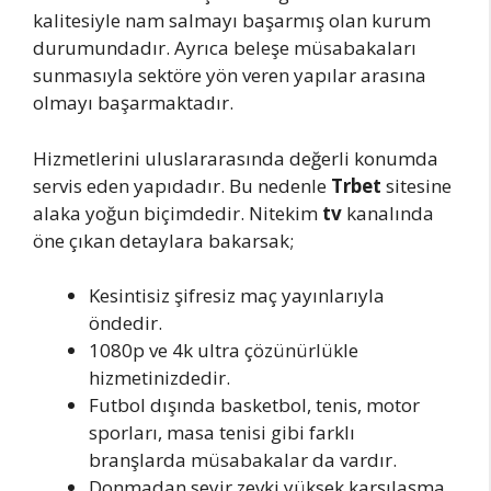
kalitesiyle nam salmayı başarmış olan kurum
durumundadır. Ayrıca beleşe müsabakaları
sunmasıyla sektöre yön veren yapılar arasına
olmayı başarmaktadır.
Hizmetlerini uluslararasında değerli konumda
servis eden yapıdadır. Bu nedenle
Trbet
sitesine
alaka yoğun biçimdedir. Nitekim
tv
kanalında
öne çıkan detaylara bakarsak;
Kesintisiz şifresiz maç yayınlarıyla
öndedir.
1080p ve 4k ultra çözünürlükle
hizmetinizdedir.
Futbol dışında basketbol, tenis, motor
sporları, masa tenisi gibi farklı
branşlarda müsabakalar da vardır.
Donmadan seyir zevki yüksek karşılaşma