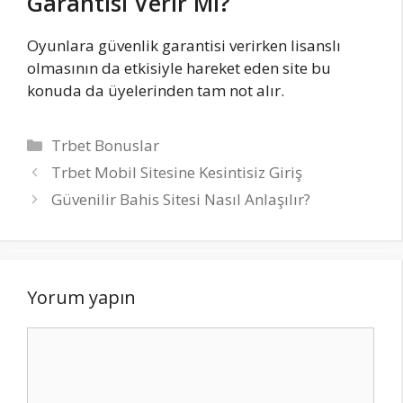
Garantisi Verir Mi?
Oyunlara güvenlik garantisi verirken lisanslı
olmasının da etkisiyle hareket eden site bu
konuda da üyelerinden tam not alır.
Kategoriler
Trbet Bonuslar
Yazı
Trbet Mobil Sitesine Kesintisiz Giriş
dolaşımı
Güvenilir Bahis Sitesi Nasıl Anlaşılır?
Yorum yapın
Yorum