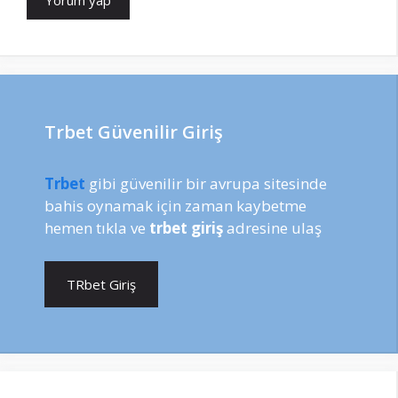
Trbet Güvenilir Giriş
Trbet
gibi güvenilir bir avrupa sitesinde
bahis oynamak için zaman kaybetme
hemen tıkla ve
trbet giriş
adresine ulaş
TRbet Giriş