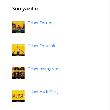
Son yazılar
Trbet Forum
Trbet Ortaklık
Trbet Instagram
Trbet Hızlı Giriş