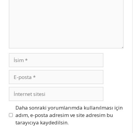
İsim
E-
posta
İnternet
sitesi
Daha sonraki yorumlarımda kullanılması için
adım, e-posta adresim ve site adresim bu
tarayıcıya kaydedilsin.