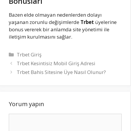
Bonusları
Bazen elde olmayan nedenlerden dolayı
yaşanan zorunlu değişimlerde
Trbet
üyelerine
bonus vererek bir anlamda site yönetimi ile
iletişim kurulmasını sağlar.
Kategoriler
Trbet Giriş
Yazı
Trbet Kesintisiz Mobil Giriş Adresi
dolaşımı
Trbet Bahis Sitesine Üye Nasıl Olunur?
Yorum yapın
Yorum