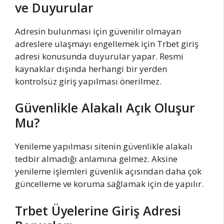
ve Duyurular
Adresin bulunması için güvenilir olmayan
adreslere ulaşmayı engellemek için Trbet giriş
adresi konusunda duyurular yapar. Resmi
kaynaklar dışında herhangi bir yerden
kontrolsüz giriş yapılması önerilmez.
Güvenlikle Alakalı Açık Oluşur
Mu?
Yenileme yapılması sitenin güvenlikle alakalı
tedbir almadığı anlamına gelmez. Aksine
yenileme işlemleri güvenlik açısından daha çok
güncelleme ve koruma sağlamak için de yapılır.
Trbet Üyelerine Giriş Adresi