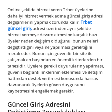
Online şekilde hizmet veren Trbet üyelerine
daha iyi hizmet vermek adına güncel giriş adresi
değişimlerini yapmak zorunda kalır.
Trbet
güncel giriş
adresi üzerinden aynı şekilde
hizmet vermeye devam etmesine karşılık bazı
üyeler neden değişim olduğunu, bunun neleri
değiştirdiğini veya ne yapılması gerektiğini
merak eder. Bunun için güvenilir bir site ile
çalışmak en başından en önemli kriterlerden bir
tanesidir. Üyelere gerekli duyuruların yapılması,
güvenli bağlantı linklerinin eklenmesi ve iletişim
hattından destek verilmesi konusunda hassas
davranarak üyelerin güven duygusunu
kaybetmesini engellemek gerekir.
Güncel Giriş Adresini
Değiştirme Zorunlulukları