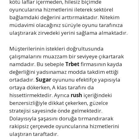
kötü laflar içermeden, hilesiz biçimde
oyuncularına hizmetlerini ileterek sektörel
bağlamdaki değerini arttırmaktadır. Nitekim
müdavimi olacağınız sürüyle oyunu tarafınıza
ulaştırarak zirvedeki yerini sağlama almaktadır.
Müşterilerinin istekleri doğrultusunda
çalışmalarını muazzam bir seviyeye çıkartarak
namdadır. Bu sebeple
Trbet
firmasının kayda
değerliğini yadsınamaz modda takdim ettiği
ortadadır.
Sugar
oyununu efektifçe yapısıyla
ortaya dökerken, A klas tarafını da
hissettirmektedir. Ayrıca
rush
içeriğindeki
benzersizliğiyle dikkat çekerken, güzelce
stratejisi sayesinde önde gelmektedir.
Dolayısıyla şaşasını doruğa tırmandırarak
rakipsiz çerçevede oyuncularına hizmetlerini
ulaştıran taraftadır.