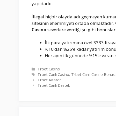
yapıdadır.
İllegal hiçbir olayda adı geçmeyen kuma
sitesinin ehemmiyeti ortada olmaktadır.
Casino
severlere verdiği şu gibi bonusla
İlk para yatırımına özel 3333 lir
%10’dan %25’e kadar yatırım bonu
Her ayın ilk gününde %15’e varan 
Kategoriler
Trbet Casino
Etiketler
Trbet Canlı Casino
,
Trbet Canlı Casino Bonusl
Yazı
Trbet Aviator
dolaşımı
Trbet Canlı Destek