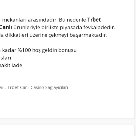
r mekanları arasındadır. Bu nedenle
Trbet
Canlı
ürünleriyle birlikte piyasada fevkaladedir.
rla dikkatleri üzerine çekmeyi başarmaktadır.
aya kadar %100 hoş geldin bonusu
sları
nakit iade
arı
,
Trbet Canlı Casino Sağlayıcıları