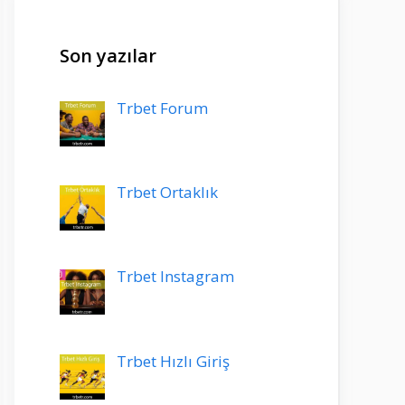
Son yazılar
Trbet Forum
Trbet Ortaklık
Trbet Instagram
Trbet Hızlı Giriş