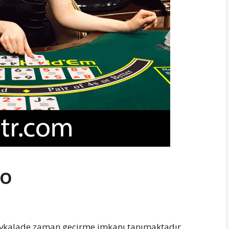
no
fevkalade zaman geçirme imkanı tanımaktadır.