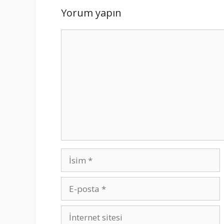
Yorum yapın
Yorum
İsim
E-
posta
İnternet
sitesi