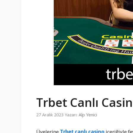
Trbet Canlı Casi
27 Aralık 2023
Yazarı:
Alp Yenici
Üyelerine
Trbet canlı casino
içeriğiyle 