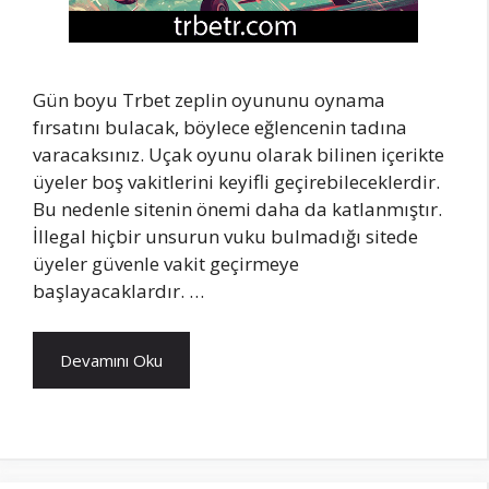
Gün boyu Trbet zeplin oyununu oynama
fırsatını bulacak, böylece eğlencenin tadına
varacaksınız. Uçak oyunu olarak bilinen içerikte
üyeler boş vakitlerini keyifli geçirebileceklerdir.
Bu nedenle sitenin önemi daha da katlanmıştır.
İllegal hiçbir unsurun vuku bulmadığı sitede
üyeler güvenle vakit geçirmeye
başlayacaklardır. …
Devamını Oku