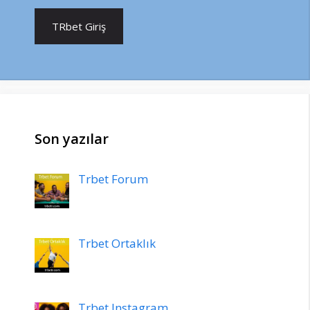
TRbet Giriş
Son yazılar
Trbet Forum
Trbet Ortaklık
Trbet Instagram