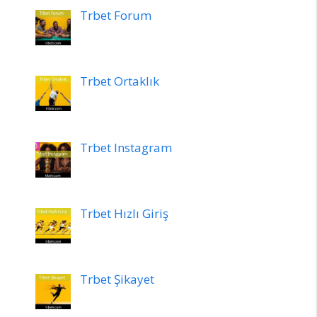
Trbet Forum
Trbet Ortaklık
Trbet Instagram
Trbet Hızlı Giriş
Trbet Şikayet