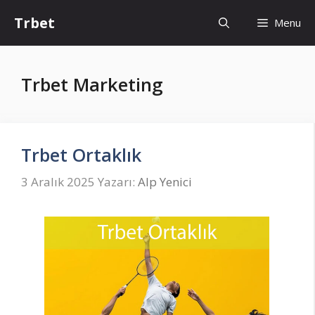
İçeriğe
Trbet
Menu
atla
Trbet Marketing
Trbet Ortaklık
3 Aralık 2025
Yazarı:
Alp Yenici