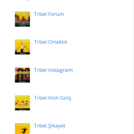
Trbet Forum
Trbet Ortaklık
Trbet Instagram
Trbet Hızlı Giriş
Trbet Şikayet