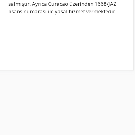
salmıştır. Ayrıca Curacao üzerinden 1668/JAZ
lisans numarası ile yasal hizmet vermektedir.