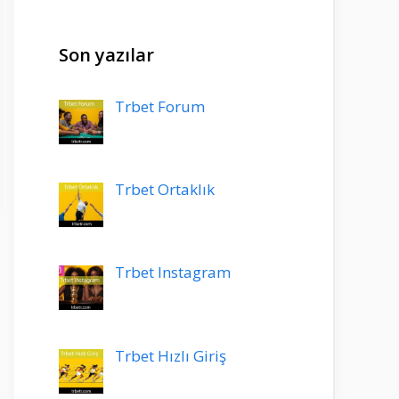
Son yazılar
Trbet Forum
Trbet Ortaklık
Trbet Instagram
Trbet Hızlı Giriş