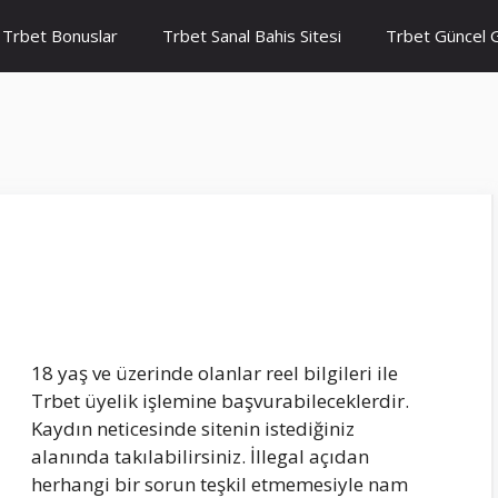
Trbet Bonuslar
Trbet Sanal Bahis Sitesi
Trbet Güncel G
18 yaş ve üzerinde olanlar reel bilgileri ile
Trbet üyelik işlemine başvurabileceklerdir.
Kaydın neticesinde sitenin istediğiniz
alanında takılabilirsiniz. İllegal açıdan
herhangi bir sorun teşkil etmemesiyle nam